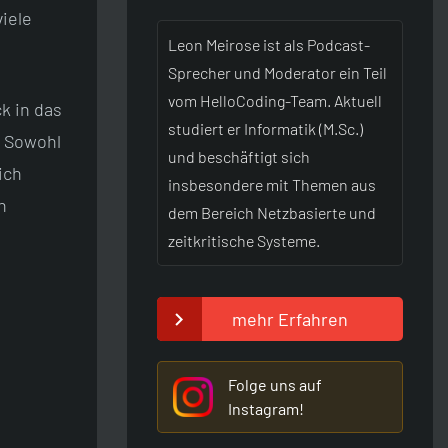
viele
Leon Meirose ist als Podcast-
Sprecher und Moderator ein Teil
vom HelloCoding-Team. Aktuell
k in das
studiert er Informatik (M.Sc.)
. Sowohl
und beschäftigt sich
ich
insbesondere mit Themen aus
n
dem Bereich Netzbasierte und
zeitkritische Systeme.
mehr Erfahren
Folge uns auf
Instagram!