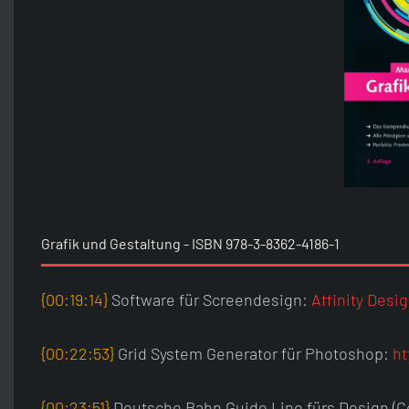
Grafik und Gestaltung - ISBN 978-3-8362-4186-1
{00:19:14}
Software für Screendesign:
Affinity Desi
{00:22:53}
Grid System Generator für Photoshop:
ht
{00:23:51}
Deutsche Bahn Guide Line fürs Design (C