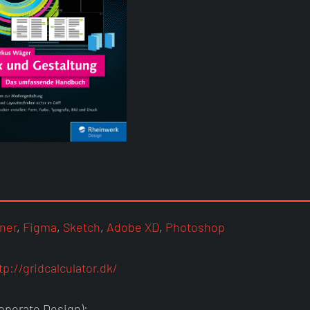
gner
,
Figma
,
Sketch
,
Adobe XD
,
Photoshop
tp://gridcalculator.dk/
operate Design):