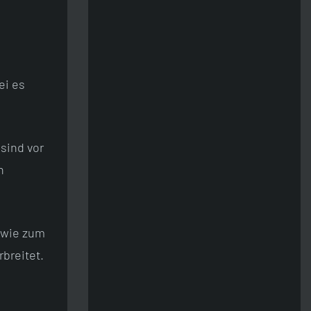
ei es
 sind vor
h
, wie zum
breitet.