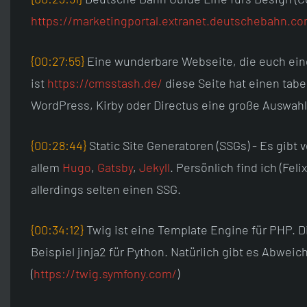
https://marketingportal.extranet.deutschebahn.c
{00:27:55}
Eine wunderbare Webseite, die euch ein
ist
https://cmsstash.de/
diese Seite hat einen tabe
WordPress, Kirby oder Directus eine große Auswah
{00:28:44}
Static Site Generatoren (SSGs) - Es gibt
allem
Hugo
,
Gatsby
,
Jekyll
. Persönlich find ich (Feli
allerdings selten einen SSG.
{00:34:12}
Twig ist eine Template Engine für PHP. D
Beispiel jinja2 für Python. Natürlich gibt es Abwei
(
https://twig.symfony.com/
)