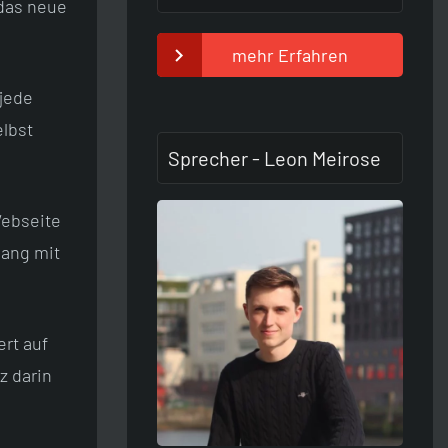
 das neue
mehr Erfahren
 jede
elbst
Sprecher - Leon Meirose
Webseite
gang mit
ert auf
z darin