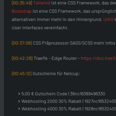
{00:35:49}
Tailwind
ist eine CSS Framework, das de
Bootstrap
ist eine CSS Framework, das ursprünglich
alternativen immer mehr in den Hintergrund.
UiKit
l
User Interfaces vereinfacht.
{00:37:06}
CSS Präprozessor SASS/SCSS mehr Infos i
{00:42:28}
Traefik - Edge Router -
https://doc.traefi
{00:45:12}
Gutscheine für Netcup:
5,00 € Gutschein Code | 36nc16389496330
Webhosting 2000 30% Rabatt | 1927nc1653240
Webhosting 4000 30% Rabatt | 1928nc1653240