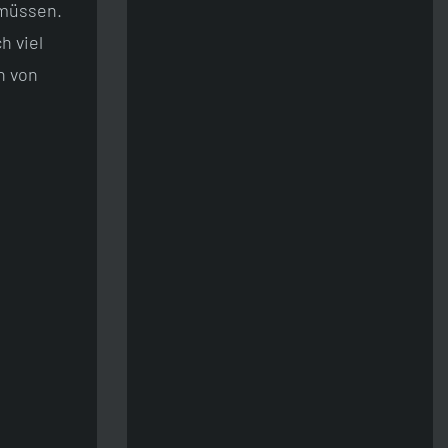
 müssen.
h viel
n von