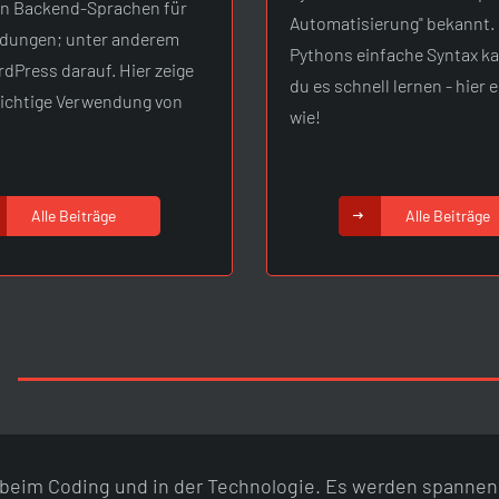
en Backend-Sprachen für
Automatisierung" bekannt.
ungen; unter anderem
Pythons einfache Syntax k
rdPress darauf. Hier zeige
du es schnell lernen - hier 
 richtige Verwendung von
wie!
Alle Beiträge
Alle Beiträge
beim Coding und in der Technologie. Es werden spannen