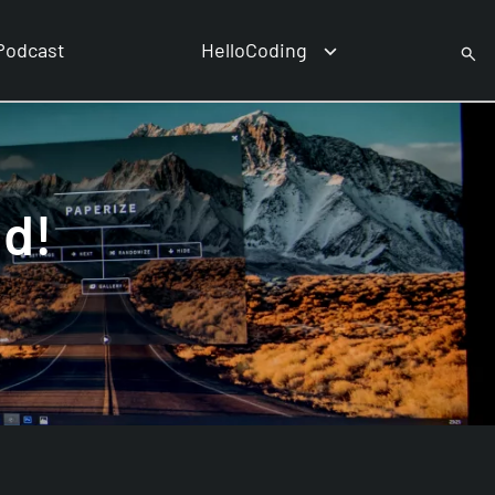
Podcast
HelloCoding
ld!