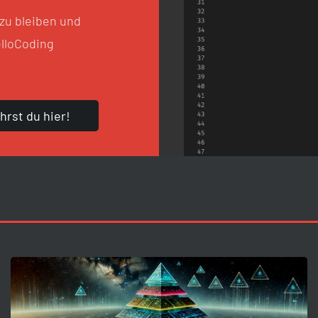
zu bleiben und
elloCoding
hrst du hier!