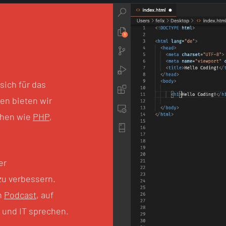
!
sich für das
en bieten wir
chen wie
PHP
,
er
u verbessern.
n
Podcast
, auf
 und IT sprechen.