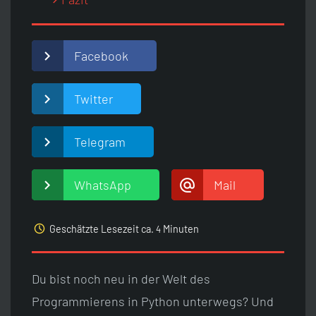
Facebook
Twitter
Telegram
WhatsApp
Mail
access_time
Geschätzte Lesezeit ca.
Minuten
4
Du bist noch neu in der Welt des
Programmierens in Python unterwegs? Und