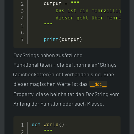
    output 
=
"""

        Das ist ein mehrzeiliger St
        dieser geht über mehrere Ze
    """
print
(
output
)
DocStrings haben zusätzliche
Funktionalitäten – die bei „normalen“ Strings
(Zeichenketten) nicht vorhanden sind. Eine
dieser magischen Werte ist das
__doc__
Property, diese beinhaltet den DocString vom
Anfang der Funktion oder auch Klasse.
def
world
(
)
:
"""
