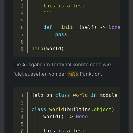
    this is a test

    """
def
__init__
(
self
)
-
>
None
:
pass
help
(
world
)
Die Ausgabe im Terminal könnte dann wie
folgt aussehen von der
Funktion.
help
Help on 
class
world
in
 module __ma
class
world
(
builtins
.
object
)
|
  world
(
)
-
>
None
|
|
  this 
is
 a test
