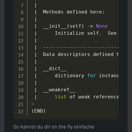
|
|
  Methods defined here
:
|
|
  __init__
(
self
)
-
>
None
|
      Initialize self
.
  See 
help
|
|
-
-
-
-
-
-
-
-
-
-
-
-
-
-
-
-
-
-
-
-
-
-
-
-
-
-
-
-
-
-
|
  Data descriptors defined here
:
|
|
  __dict__

|
      dictionary 
for
 instance va
|
|
  __weakref__

|
list
 of weak references to
~
(
END
)
So kannst du dir on the fly einfache