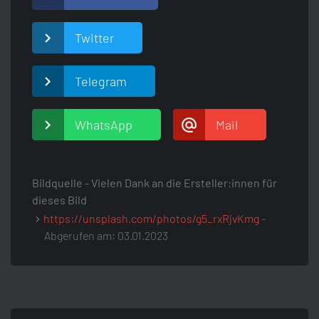
Twitter
Telegram
WhatsApp
Mail
Bildquelle - Vielen Dank an die Ersteller:innen für
dieses Bild
https://unsplash.com/photos/g5_rxRjvKmg
-
Abgerufen am: 03.01.2023