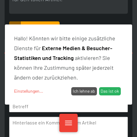
Antworten
Hallo! Könnten wir bitte einige zusätzliche
Dienste für
Externe Medien & Besucher-
Statistiken und Tracking
aktivieren? Sie
können Ihre Zustimmung später jederzeit
Kommentar schreiben
ändern oder zurückziehen.
Einstellungen
...
Ich lehne ab
Das ist ok
menu