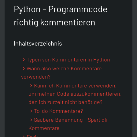
Python
Unix-Timestamp Umrechner
Git
Artikel Idee
Python – Programmcode
richtig kommentieren
Java
HTTP-Header Auslesen
Raspberry Pi
Discord Server
Inhaltsverzeichnis
Zurück
JavaScript
SEO Crawler
Sitemap
Typen von Kommentaren in Python
Zurück
CSS
WordPress Analyse
Wann also welche Kommentare
verwenden?
Kann ich Kommentare verwenden,
HTML
WordPress Passwort Hash
um meinen Code auszukommentieren,
den ich zurzeit nicht benötige?
SEO
Passwort-Generator
To-do Kommentare?
Saubere Benennung – Spart dir
Zurück
Zurück
Kommentare
Fazit