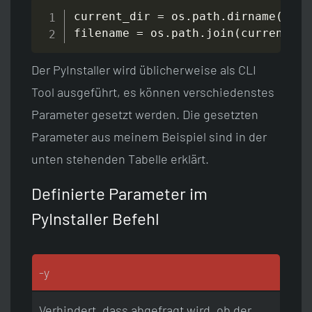
current_dir 
=
 os
.
path
.
dirname
(
os
.
p
filename 
=
 os
.
path
.
join
(
current_di
Der PyInstaller wird üblicherweise als CLI
Tool ausgeführt, es können verschiedenstes
Parameter gesetzt werden. Die gesetzten
Parameter aus meinem Beispiel sind in der
unten stehenden Tabelle erklärt.
Definierte Parameter im
PyInstaller Befehl
-y
Verhindert, dass abgefragt wird, ob der