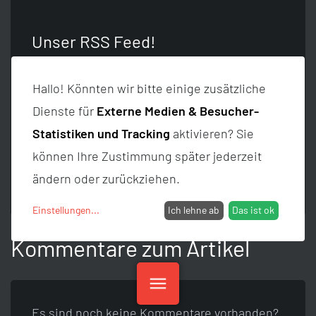
Unser RSS Feed!
Hier findest du unseren RSS Feed - diesen
Hallo! Könnten wir bitte einige zusätzliche
kannst du abonnieren um immer über neue
Dienste für
Externe Medien & Besucher-
Beiträge auf dem Laufenden zu bleiben
Statistiken und Tracking
aktivieren? Sie
können Ihre Zustimmung später jederzeit
RSS Feed öffnen
ändern oder zurückziehen.
Einstellungen
...
Ich lehne ab
Das ist ok
Kommentare zum Artikel
menu
Es sind noch keine Kommentare vorhanden?