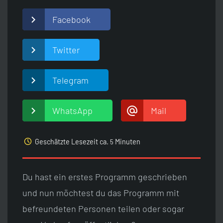
Facebook
Twitter
Telegram
WhatsApp
Mail
access_time
Geschätzte Lesezeit ca.
Minuten
5
Du hast ein erstes Programm geschrieben
und nun möchtest du das Programm mit
befreundeten Personen teilen oder sogar