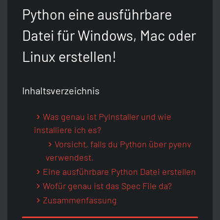
Python
Unix-Timestamp Umrechner
Git
Artikel Idee
Python eine ausführbare
Datei für Windows, Mac oder
Java
HTTP-Header Auslesen
Raspberry Pi
Discord Server
Linux erstellen!
Zurück
JavaScript
SEO Crawler
Sitemap
Inhaltsverzeichnis
Zurück
CSS
WordPress Analyse
Was genau ist PyInstaller und wie
installiere ich es?
HTML
WordPress Passwort Hash
Vorsicht, falls du Python über pyenv
verwendest.
SEO
Passwort-Generator
Eine ausführbare Python Datei erstellen
Wofür genau ist das Spec File da?
Zusammenfassung
Zurück
Zurück