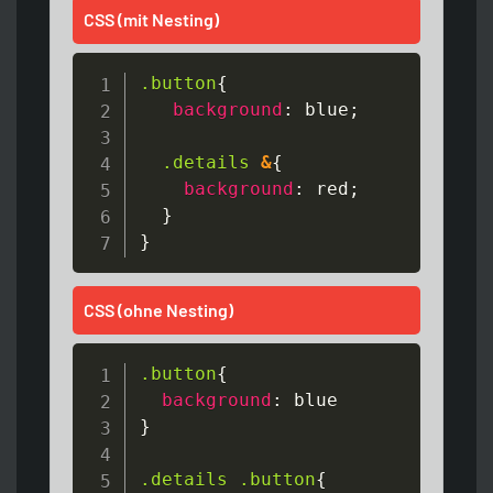
CSS (mit Nesting)
.button
{
background
:
blue
;
.details 
&
{
background
:
red
;
}
}
CSS (ohne Nesting)
.button
{
background
:
blue
}
.details
.button
{