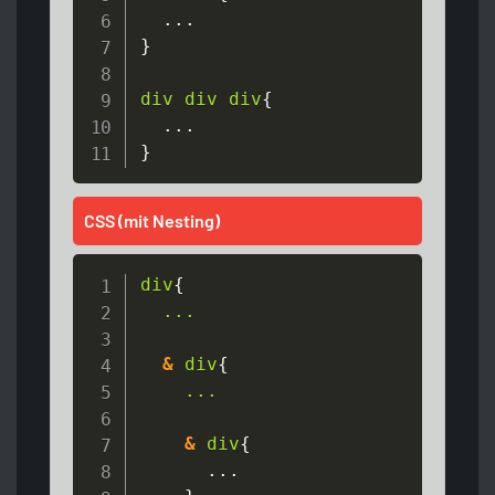
}
div div div
{
}
CSS (mit Nesting)
div
{
...

&
 div
{
...

&
 div
{
      ...
