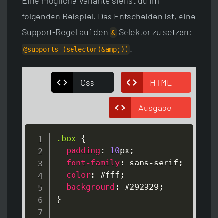
Eine mögliche Variante siehst du im
folgenden Beispiel. Das Entscheiden ist, eine
Support-Regel auf den
Selektor zu setzen:
&
.
@supports (selector(&a
mp;))
Css
HTML
Ausgabe
.box
{
padding
:
10
px
;
font-family
:
 sans-serif
;
color
:
#fff
;
background
:
#292929
;
}