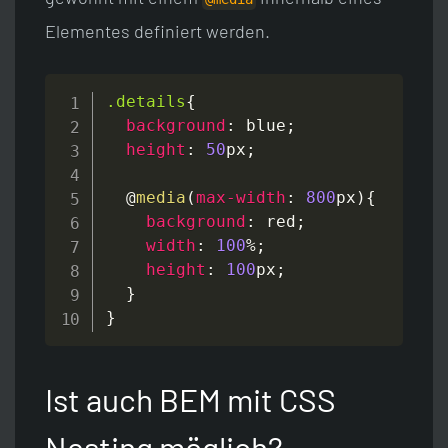
Elementes definiert werden.
.details
{
background
:
blue
;
height
:
50
px
;
  @
media
(
max-width
:
800
px
)
{
background
:
red
;
width
:
100
%
;
height
:
100
px
;
}
}
Ist auch BEM mit CSS
Nesting möglich?