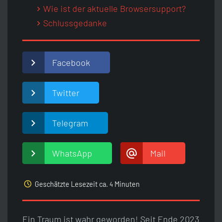
Wie ist der aktuelle Browsersupport?
Schlussgedanke
Facebook
Twitter
Telegram
WhatsApp
Mail
access_time
Geschätzte Lesezeit ca.
Minuten
4
Ein Traum ist wahr geworden! Seit Ende 2023