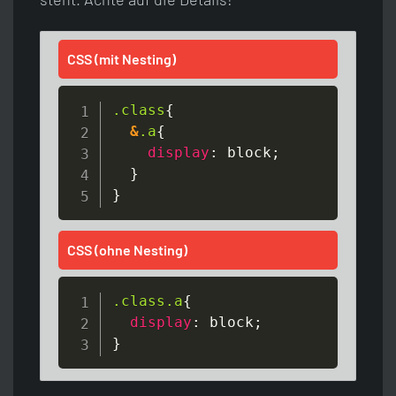
CSS (mit Nesting)
.class
{
&
.a
{
display
:
 block
;
}
}
CSS (ohne Nesting)
.class
.a
{
display
:
 block
;
}