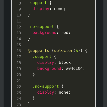
.support
{
display
:
 none
;
}
.no-support
{
background
:
red
;
}
@supports
(
selector
(
&
)
)
{
.support
{
display
:
 block
;
background
:
#04c104
;
}
.no-support
{
display
:
 none
;
}
}