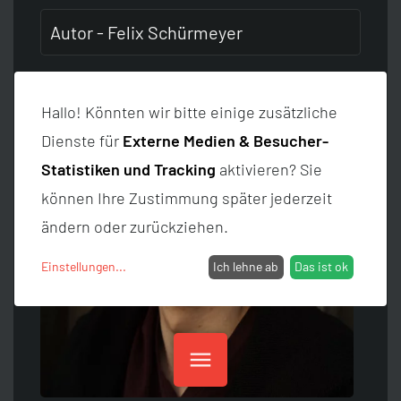
Autor - Felix Schürmeyer
Hallo! Könnten wir bitte einige zusätzliche
Dienste für
Externe Medien & Besucher-
Statistiken und Tracking
aktivieren? Sie
können Ihre Zustimmung später jederzeit
ändern oder zurückziehen.
Einstellungen
...
Ich lehne ab
Das ist ok
menu