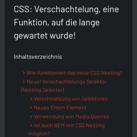
Python
Unix-Timestamp Umrechner
Git
Artikel Idee
CSS: Verschachtelung, eine
Funktion, auf die lange
Java
HTTP-Header Auslesen
Raspberry Pi
Discord Server
gewartet wurde!
Zurück
JavaScript
SEO Crawler
Sitemap
Inhaltsverzeichnis
Zurück
CSS
WordPress Analyse
Wie funktioniert das neue CSS Nesting?
Neuer Verschachtelungs Selektor
HTML
WordPress Passwort Hash
(Nesting Selector)
Verschmelzung von Selektoren
SEO
Passwort-Generator
Neues Eltern Element
Verwendung von Media Queries
Ist auch BEM mit CSS Nesting
Zurück
Zurück
möglich?