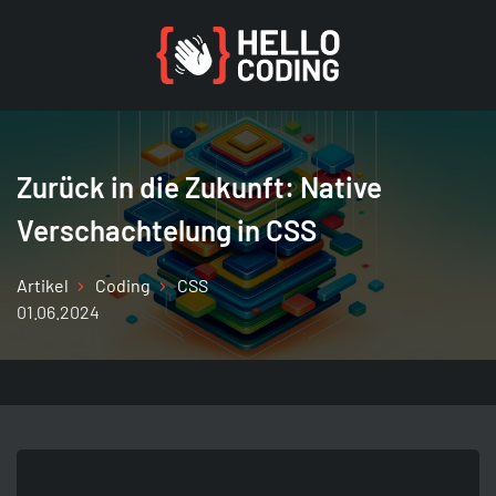
Zurück in die Zukunft: Native
Verschachtelung in CSS
Coding
Generatoren
Tools
HelloCoding
Übersicht
Übersicht
Übersicht
Übersicht
Artikel
Coding
CSS
Seite aufrufen
Seite aufrufen
Seite aufrufen
Seite aufrufen
01.06.2024
Allgemein
Wie ist mein User Agent?
Browser
Themenfelder
PHP
Hash Generator
Development
Autoren & Sprecher