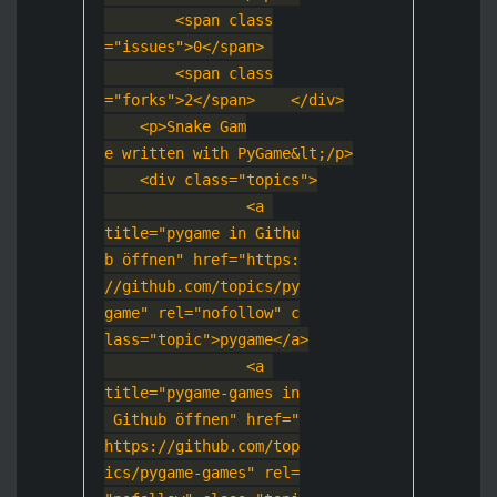
        <span class
="issues">0</spa
n> 
        <span class
="forks">2</span
>
    </div>
    <p>Snake Gam
e written with PyGame&
lt;/p>
    <div class="top
ics">
                <a 
title="pygame in Githu
b öffnen" href="https:
//github.com/topics/py
game" rel="nofollow" c
lass="topic">pygame
</a>
                <a 
title="pygame-games in
 Github öffnen" href="
https://github.com/top
ics/pygame-games" rel=