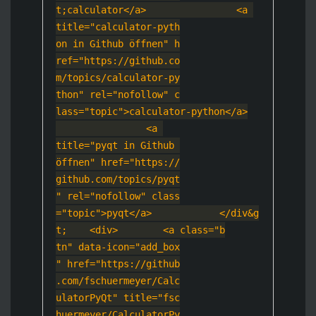
t;calculator</a>
                <a 
title="calculator-pyth
on in Github öffnen" h
ref="https://github.co
m/topics/calculator-py
thon" rel="nofollow" c
lass="topic">calcul
ator-python</a>
                <a 
title="pyqt in Github 
öffnen" href="https://
github.com/topics/pyqt
" rel="nofollow" class
="topic">pyqt</a
>
            </div&g
t;
    <div>
        <a class="b
tn" data-icon="add_box
" href="https://github
.com/fschuermeyer/Calc
ulatorPyQt" title="fsc
huermeyer/CalculatorPy