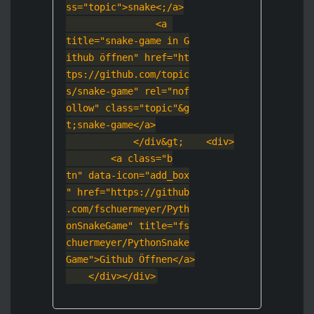
ss="topic">snake<
;/a>
                <a 
title="snake-game in G
ithub öffnen" href="ht
tps://github.com/topic
s/snake-game" rel="nof
ollow" class="topic"&g
t;snake-game</a>
            </div&g
t;
    <div>
        <a class="b
tn" data-icon="add_box
" href="https://github
.com/fschuermeyer/Pyth
onSnakeGame" title="fs
chuermeyer/PythonSnake
Game">Github Öffnen
</a>
    </div>
</div>