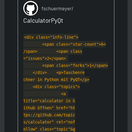
fschuermeyer/
CalculatorPyQt
<div class="inf
o-line">
        <span class
="star-count">6<
/span>
        <span class
="issues">2</spa
n> 
        <span class
="forks">1</span
>
    </div>
    <p>Taschenre
chner in Python mit Py
QT</p>
    <div class="top
ics">
                <a 
title="calculator in G
ithub öffnen" href="ht
tps://github.com/topic
s/calculator" rel="nof
ollow" class="topic"&g