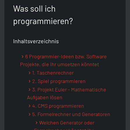
Python
Unix-Timestamp Umrechner
Git
Artikel Idee
Was soll ich
programmieren?
Java
HTTP-Header Auslesen
Raspberry Pi
Discord Server
Inhaltsverzeichnis
Zurück
JavaScript
SEO Crawler
Sitemap
6 Programmier-Ideen bzw. Software
Zurück
CSS
WordPress Analyse
Projekte, die ihr umsetzen könntet
1. Taschenrechner
2. Spiel programmieren
HTML
WordPress Passwort Hash
3. Projekt Euler - Mathematische
Aufgaben lösen
SEO
Passwort-Generator
4. CMS programmieren
5. Formelrechner und Generatoren
Zurück
Zurück
Welchen Generator oder