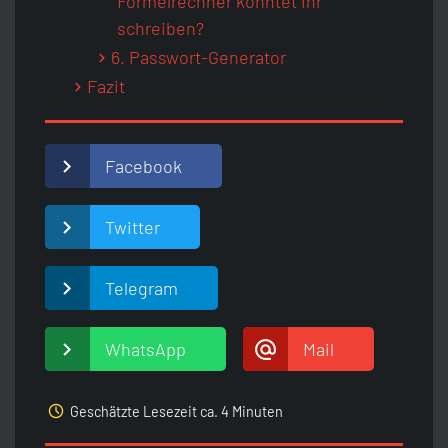
Formelrechner könntet ihr
schreiben?
6. Passwort-Generator
Fazit
Facebook
Twitter
Telegram
WhatsApp
Mail
access_time
Geschätzte Lesezeit ca. 4 Minuten