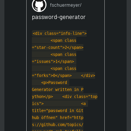
fschuermeyer/
password-generator
<div class="inf
o-line">
        <span class
="star-count">2<
/span>
        <span class
="issues">1</spa
n> 
        <span class
="forks">0</span
>
    </div>
    <p>Password 
Generator written in P
ython</p>
    <div class="top
ics">
                <a 
title="password in Git
hub öffnen" href="http
s://github.com/topics/