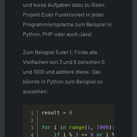
und kurze Aufgaben dazu zu lösen.
Projekt Euler Funktioniert in jeder
Programmiersprache zum Beispiel in
Python, PHP oder auch Java!
Zum Beispiel Euler 1: Finde alle
Vielfachen von 3 und 5 zwischen 0
und 1000 und addiere diese. Das
könnte in Python zum Beispiel so
aussehen:
result 
=
0
for
 i 
in
range
(
1
,
1000
)
:
if
 i 
%
3
==
0
or
 i 
%
5
==
0