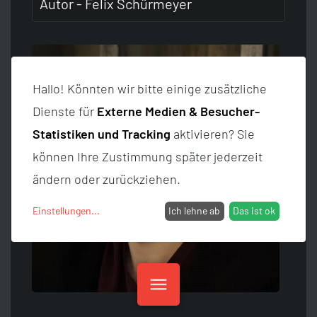
Autor - Felix Schürmeyer
Hallo! Könnten wir bitte einige zusätzliche
Dienste für
Externe Medien & Besucher-
Statistiken und Tracking
aktivieren? Sie
können Ihre Zustimmung später jederzeit
ändern oder zurückziehen.
Einstellungen
...
Ich lehne ab
Das ist ok
menu