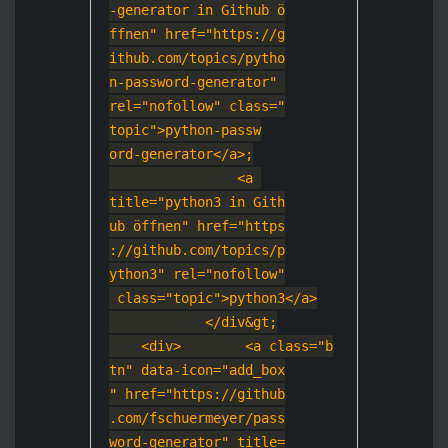
-generator in Github ö
ffnen" href="https://g
ithub.com/topics/pytho
n-password-generator" 
rel="nofollow" class="
topic">python-passw
ord-generator</a>
;
                <a 
title="python3 in Gith
ub öffnen" href="https
://github.com/topics/p
ython3" rel="nofollow"
 class="topic">pyth
on3</a>
            </div&g
t;
    <div>
        <a class="b
tn" data-icon="add_box
" href="https://github
.com/fschuermeyer/pass
word-generator" title=