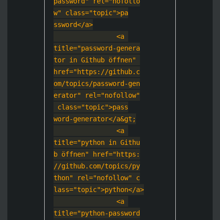
password" rel="nofollo
w" class="topic">pa
ssword</a>
                <a 
title="password-genera
tor in Github öffnen" 
href="https://github.c
om/topics/password-gen
erator" rel="nofollow"
 class="topic">pass
word-generator</a&g
t;
                <a 
title="python in Githu
b öffnen" href="https:
//github.com/topics/py
thon" rel="nofollow" c
lass="topic">python
</a>
                <a 
title="python-password