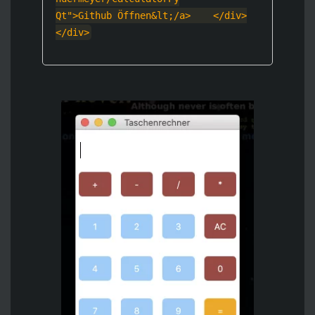
Qt">Github Öffnen&l
t;/a>
    </div>
</div>