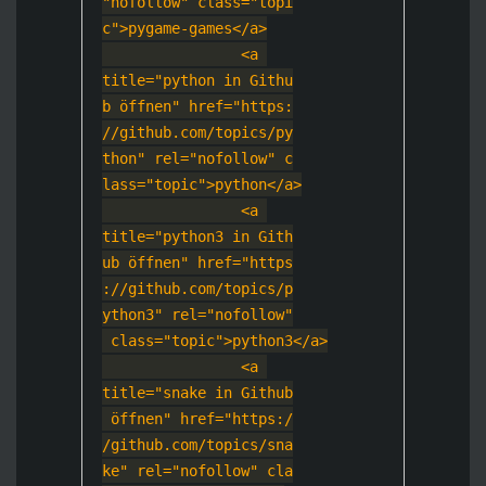
"nofollow" class="topi
c">pygame-games<
/a>
                <a 
title="python in Githu
b öffnen" href="https:
//github.com/topics/py
thon" rel="nofollow" c
lass="topic">python
</a>
                <a 
title="python3 in Gith
ub öffnen" href="https
://github.com/topics/p
ython3" rel="nofollow"
 class="topic">pyth
on3</a>
                <a 
title="snake in Github
 öffnen" href="https:/
/github.com/topics/sna
ke" rel="nofollow" cla