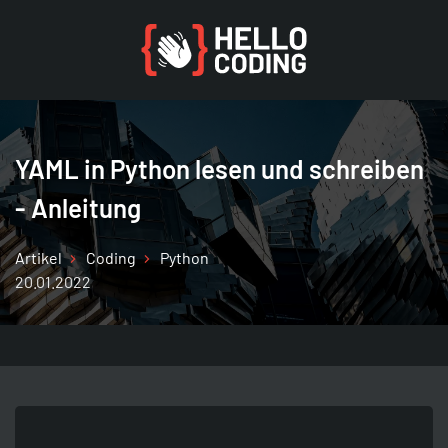
YAML in Python lesen und schreiben
- Anleitung
Coding
Generatoren
Tools
HelloCoding
Übersicht
Übersicht
Übersicht
Übersicht
Artikel
Coding
Python
Seite aufrufen
Seite aufrufen
Seite aufrufen
Seite aufrufen
20.01.2022
Allgemein
Wie ist mein User Agent?
Browser
Themenfelder
PHP
Hash Generator
Development
Autoren & Sprecher