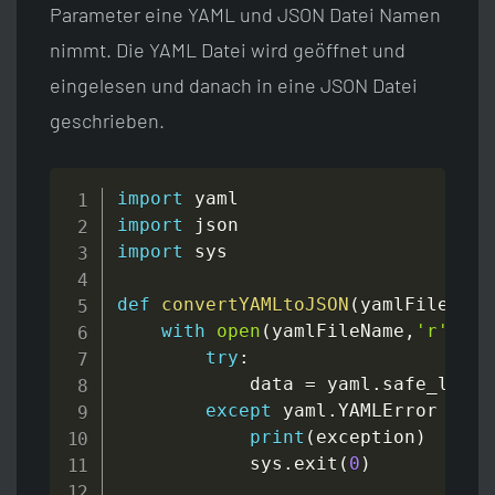
Parameter eine YAML und JSON Datei Namen
nimmt. Die YAML Datei wird geöffnet und
eingelesen und danach in eine JSON Datei
geschrieben.
import
import
import
 sys

def
convertYAMLtoJSON
(
yamlFileName
with
open
(
yamlFileName
,
'r'
)
as
try
:
            data 
=
 yaml
.
safe_load
(
except
 yaml
.
YAMLError 
as
 e
print
(
exception
)
            sys
.
exit
(
0
)