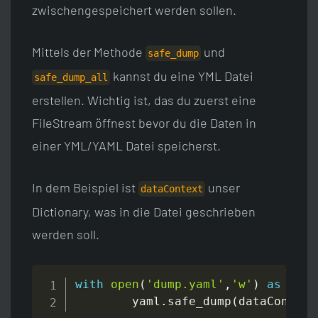
zwischengespeichert werden sollen.
Mittels der Methode
und
safe_dump
kannst du eine YML Datei
safe_dump_all
erstellen. Wichtig ist, das du zuerst eine
FileStream öffnest bevor du die Daten in
einer YML/YAML Datei speicherst.
In dem Beispiel ist
unser
dataContext
Dictionary, was in die Datei geschrieben
werden soll.
with
open
(
'dump.yaml'
,
'w'
)
as
 file
        yaml
.
safe_dump
(
dataContext