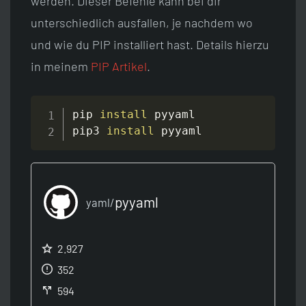
werden. Dieser Befehle kann bei dir
unterschiedlich ausfallen, je nachdem wo
und wie du PIP installiert hast. Details hierzu
in meinem
PIP Artikel
.
pip 
install
 pyyaml

pip3 
install
 pyyaml
pyyaml
yaml/
2.927
352
594