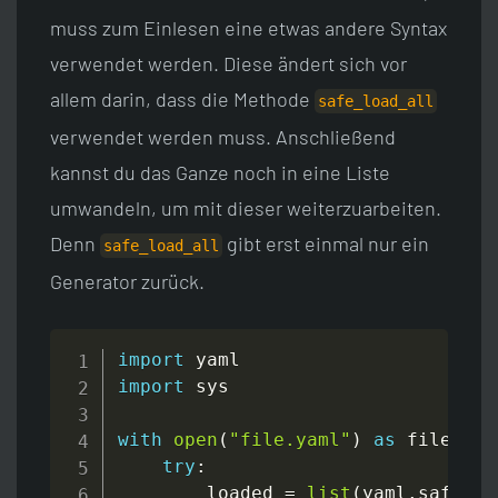
muss zum Einlesen eine etwas andere Syntax
verwendet werden. Diese ändert sich vor
allem darin, dass die Methode
safe_load_all
verwendet werden muss. Anschließend
kannst du das Ganze noch in eine Liste
umwandeln, um mit dieser weiterzuarbeiten.
Denn
gibt erst einmal nur ein
safe_load_all
Generator zurück.
import
import
 sys

with
open
(
"file.yaml"
)
as
 fileStre
try
:
        loaded 
=
list
(
yaml
.
safe_lo