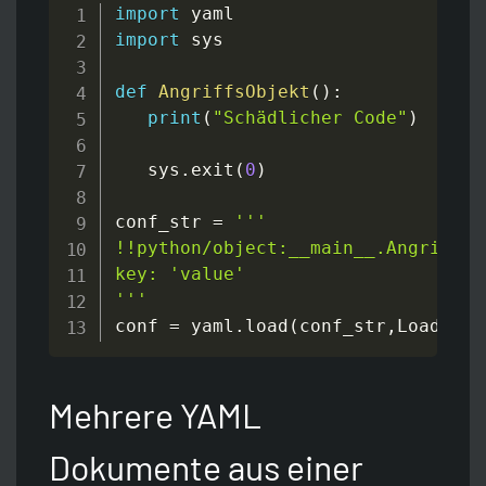
import
import
 sys

def
AngriffsObjekt
(
)
:
print
(
"Schädlicher Code"
)
   sys
.
exit
(
0
)
conf_str 
=
'''

!!python/object:__main__.AngriffsOb
key: 'value'

'''
conf 
=
 yaml
.
load
(
conf_str
,
Loader
=
y
Mehrere YAML
Dokumente aus einer