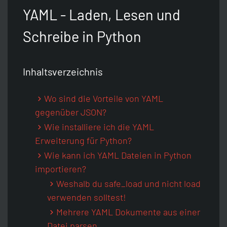
Python
Unix-Timestamp Umrechner
Git
Artikel Idee
YAML - Laden, Lesen und
Schreibe in Python
Java
HTTP-Header Auslesen
Raspberry Pi
Discord Server
Inhaltsverzeichnis
Zurück
JavaScript
SEO Crawler
Sitemap
Wo sind die Vorteile von YAML
Zurück
CSS
WordPress Analyse
gegenüber JSON?
Wie installiere ich die YAML
Erweiterung für Python?
HTML
WordPress Passwort Hash
Wie kann ich YAML Dateien in Python
importieren?
SEO
Passwort-Generator
Weshalb du safe_load und nicht load
verwenden solltest!
Zurück
Zurück
Mehrere YAML Dokumente aus einer
Datei parsen