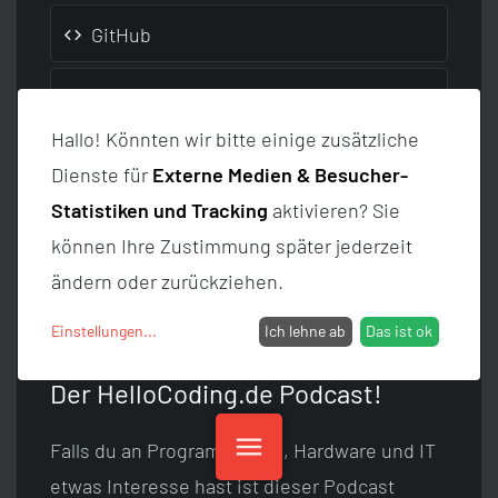
GitHub
LinkedIn
Hallo! Könnten wir bitte einige zusätzliche
Dienste für
Externe Medien & Besucher-
Autoren Seite
Statistiken und Tracking
aktivieren? Sie
können Ihre Zustimmung später jederzeit
Folge uns auf Instagram!
ändern oder zurückziehen.
Einstellungen
...
Ich lehne ab
Das ist ok
Der HelloCoding.de Podcast!
menu
Falls du an Programmieren, Hardware und IT
etwas Interesse hast ist dieser Podcast