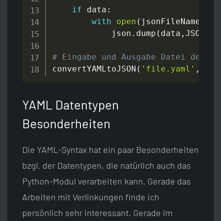
if
 data
:
with
open
(
jsonFileName
,
'w'
            json
.
dump
(
data
,
JSONFil
# Eingabe und Ausgabe Datei defini
convertYAMLtoJSON
(
'file.yaml'
,
'fil
YAML Datentypen
Besonderheiten
Die YAML-Syntax hat ein paar Besonderheiten
bzgl. der Datentypen, die natürlich auch das
Python-Modul verarbeiten kann. Gerade das
Arbeiten mit Verlinkungen finde ich
persönlich sehr interessant. Gerade im