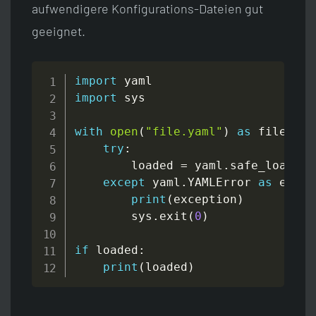
aufwendigere Konfigurations-Dateien gut
geeignet.
import
import
 sys

with
open
(
"file.yaml"
)
as
 fileStre
try
:
        loaded 
=
 yaml
.
safe_load
(
fi
except
 yaml
.
YAMLError 
as
 excep
print
(
exception
)
        sys
.
exit
(
0
)
if
 loaded
:
print
(
loaded
)