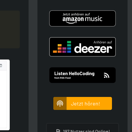
Jetzt hören!
197 Nutzer sind Online!