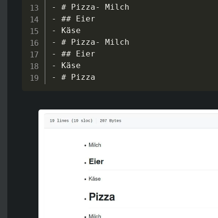
-
-
-
-
-
-
-
 # Pizza