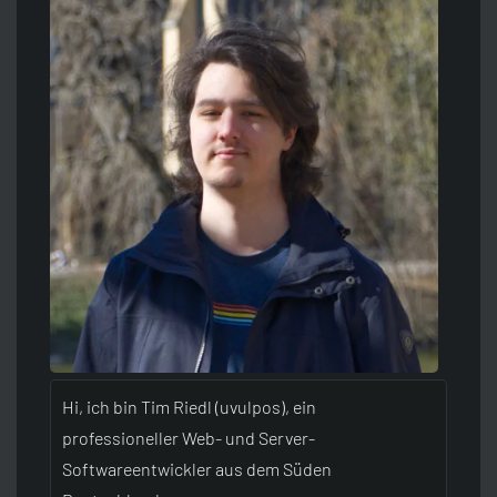
Python
Unix-Timestamp Umrechner
Git
Artikel Idee
Java
HTTP-Header Auslesen
Raspberry Pi
Discord Server
Zurück
JavaScript
SEO Crawler
Sitemap
Zurück
CSS
WordPress Analyse
HTML
WordPress Passwort Hash
SEO
Passwort-Generator
Hi, ich bin Tim Riedl (uvulpos), ein
professioneller Web- und Server-
Zurück
Zurück
Softwareentwickler aus dem Süden